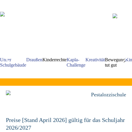
Navigation
überspringen
Unser
Draußen
Kinderrechte
Kapla-
Kreativität
Bewegung
Kin
Schulgebäude
Challenge
tut gut
Pestalozzischule
Preise [Stand April 2026] gültig für das Schuljahr
2026/2027