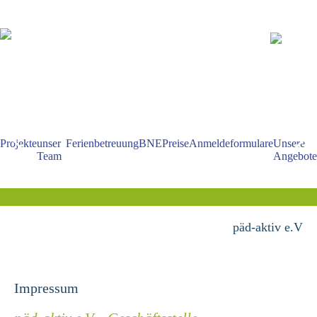
Navigation
überspringen
Projekte
unser
Ferienbetreuung
BNE
Preise
Anmeldeformulare
Unsere
Team
Angebote
päd-aktiv e.V
Impressum