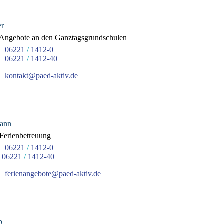
er
ngebote an den Ganztagsgrundschulen
06221
/
1412-0
06221
/
1412-40
kontakt@paed-aktiv.de
mann
Ferienbetreuung
06221
/
1412-0
06221
/
1412-40
ferienangebote@paed-aktiv.de
b