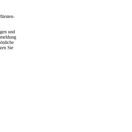
fürsten-
ragen und
nmeldung
sönliche
zen Sie