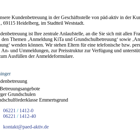
unsere Kundenbetreuung in der Geschäftsstelle von päd-aktiv in der Kur
, 69115 Heidelberg, im Stadtteil Weststadt.
nbetreuung ist Ihre zentrale Anlaufstelle, an die Sie sich mit allen F
u den Themen ‚Anmeldung KiTa und Grundschulbetreuung‘ sowie ‚A
uung‘ wenden können. Wir stehen Eltern für eine telefonische bzw. per
 An- und Ummeldungen, zur Preisstruktur zur Verfügung und unterstüt
zum Ausfüllen der Anmeldeformulare.
hinger
denbetreuung
Betreuungsangebote
rger Grundschulen
ndschulförderklasse Emmertsgrund
06221
/
1412-0
06221
/
1412-40
kontakt@paed-aktiv.de