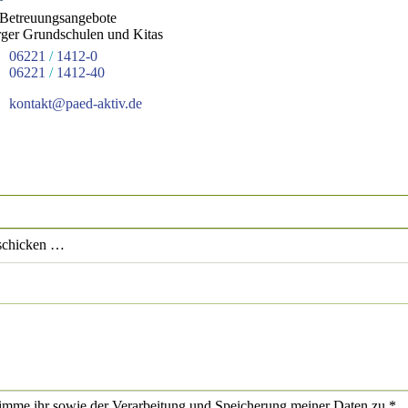
Betreuungsangebote
rger Grundschulen und Kitas
06221
/
1412-0
06221
/
1412-40
kontakt@paed-aktiv.de
 schicken …
timme ihr sowie der Verarbeitung und Speicherung meiner Daten zu.*