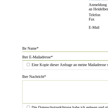
Anmeldung 
an Heidelbe
Telefon
Fax
E-Mail
Pflichtfeld
Ihr Name
*
Pflichtfeld
Ihre E-Mailadresse
*
Eine Kopie dieser Anfrage an meine Mailadresse
Pflichtfeld
Ihre Nachricht
*
Die Datenschutzerklärung habe ich gelesen und s