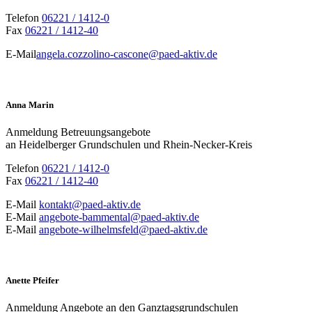
Telefon
06221
/
1412-0
Fax
06221
/
1412-40
E-Mail
angela.cozzolino-cascone@paed-aktiv.de
Anna Marin
Anmeldung Betreuungsangebote
an Heidelberger Grundschulen und Rhein-Necker-Kreis
Telefon
06221
/
1412-0
Fax
06221
/
1412-40
E-Mail
kontakt@paed-aktiv.de
E-Mail
angebote-bammental@paed-aktiv.de
E-Mail
angebote-wilhelmsfeld@paed-aktiv.de
Anette Pfeifer
Anmeldung Angebote an den Ganztagsgrundschulen