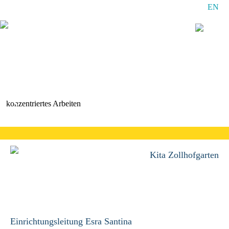
EN
Navigation
überspringen
konzentriertes Arbeiten
Kita Zollhofgarten
Einrichtungsleitung Esra Santina