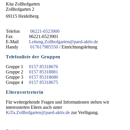
Kita Zollhofgarten
Zollhofgarten 2
69115 Heidelberg
Telefon
06221-6523900
Fax
06221-6523901
E-Mail
Leitung.Zollhofgarten@paed-aktiv.de
Handy
017617985550
/ Einrichtungsleitung
Telefonliste der Gruppen
Gruppe 1
0157 85318676
Gruppe 2
0157 85318881
Gruppe 3
0157 85318680
Gruppe 4
0157 85318675
Elternvertreterin
Für weitergehende Fragen und Informationen stehen wir
interessierten Eltern auch unter
KiTa.Zollhofgarten@paed-aktiv.de
zur Verfügung.