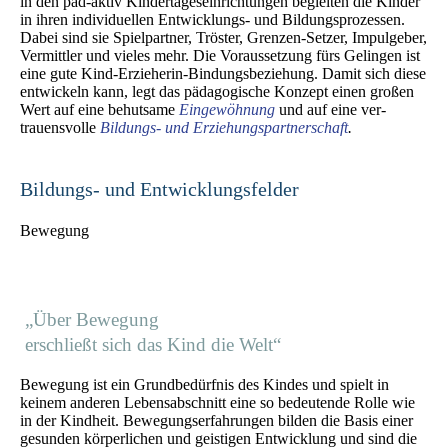
in den päd-aktiv Kindertages­einrichtungen begleiten die Kinder
in ihren individuellen Entwicklungs- und Bildungs­prozessen.
Dabei sind sie Spiel­partner, Tröster, Grenzen-Setzer, Impul­geber,
Vermit­tler und vieles mehr. Die Voraus­setzung fürs Gelingen ist
eine gute Kind-Erzieherin-Bindungs­beziehung. Damit sich diese
ent­wickeln kann, legt das pädagogische Konzept einen großen
Wert auf eine behutsame
Eingewöhnung
und auf eine ver­
trauens­volle
Bildungs- und Erziehungs­partnerschaft
.
Bildungs- und Entwicklungsfelder
Bewegung
„Über Bewegung
erschließt sich das Kind die Welt“
Bewegung ist ein Grundbedürfnis des Kindes und spielt in
keinem anderen Lebens­abschnitt eine so bedeutende Rolle wie
in der Kindheit. Bewegungs­erfahrungen bilden die Basis einer
gesunden körperlichen und geistigen Ent­wicklung und sind die