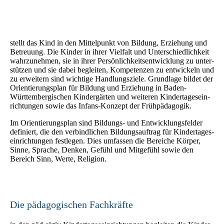
stellt das Kind in den Mittelpunkt von Bildung, Erziehung und
Betreuung. Die Kinder in ihrer Viel­falt und Unter­schied­lichkeit
wahr­zu­nehmen, sie in ihrer Persönlichkeits­entwick­lung zu unter­
stützen und sie dabei be­gleiten, Kompetenzen zu ent­wi­ckeln und
zu erweitern sind wichtige Handlungs­ziele. Grund­lage bildet der
Orientierungs­plan für Bildung und Er­zieh­ung in Baden-
Württembergischen Kinder­gärten und weiteren Kinder­tages­ein­
richtungen sowie das Infans-Konzept der Früh­päda­go­gik.
Im Orientierungsplan sind Bildungs- und Ent­wick­lungs­felder
definiert, die den ve­rbindlichen Bildungs­auftrag für Kinder­tages­
ein­richtungen festlegen. Dies umfassen die Bereiche Kör­per,
Sinne, Sprache, Denken, Gefühl und Mit­gefühl sowie den
Bereich Sinn, Werte, Religion.
Die pädagogischen Fachkräfte