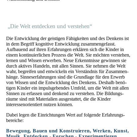
„Die Welt entdecken und verstehen“
Die Entwicklung der geistigen Fähig­keiten und des Denkens ist
in dem Begriff kognitive Ent­wicklung zusammen­gefasst.
Aufbauend auf ihren Erfahr­ungen er­klären sich die Kinder in
einem kontinuier­lichen Prozess die Welt. Sie möchten ver­ste­hen,
ler­nen und Wissen erwerben. Neue Erkennt­nisse gewin­nen sie
durch aktives Handeln, mit allen Sinnen. Sie nehmen die Welt
wahr, be­greifen und entwickeln ein Ver­ständnis für Zu­sammen­
hänge. Sinnes­erfahr­ungen sind die Grund­lage für den Erwerb
von Wissen und die Entwick­lung des Denkens. Deshalb be­nö­
tigen Kinder ein impuls­gebendes Um­feld, um die Welt mit allen
Sinnen zu er­fassen und denkend zu ver­stehen. Die Bildungs­
räume sind mit Materialien aus­ge­stattet, die die Kinder
interessen­orientiert nutzen können.
Dabei legen die Ein­richtungen Wert auf folgende Erfahrungs­
bereiche:
Bewegung, Bauen und Konstruieren, Werken, Kunst,
Musik, Entdecken - Forschen - Experimentieren