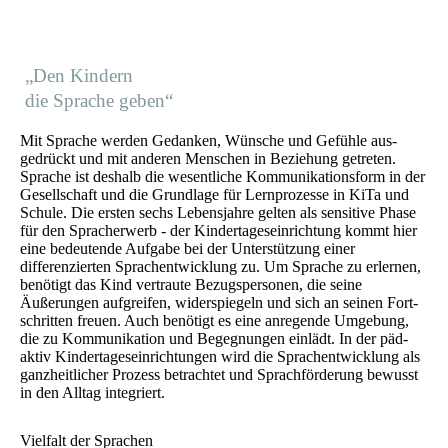
„Den Kindern
die Sprache geben“
Mit Sprache werden Gedanken, Wünsche und Gefühle aus­
gedrückt und mit anderen Menschen in Beziehung getreten.
Sprache ist deshalb die wesentliche Kommunikations­form in der
Gesellschaft und die Grundlage für Lern­prozesse in KiTa und
Schule. Die ersten sechs Lebens­jahre gelten als sensitive Phase
für den Sprach­erwerb - der Kindertages­einrichtung kommt hier
eine bedeutende Aufgabe bei der Unterstützung einer
differenzierten Sprach­entwicklung zu. Um Sprache zu erlernen,
benötigt das Kind vertraute Bezugs­personen, die seine
Äußerungen aufgreifen, widerspiegeln und sich an seinen Fort­
schritten freuen. Auch benötigt es eine anregende Umgebung,
die zu Kommunikation und Begegnungen einlädt. In der päd-
aktiv Kindertages­einrichtungen wird die Sprach­entwicklung als
ganz­heitlicher Prozess betrachtet und Sprach­förderung bewusst
in den Alltag integriert.
Vielfalt der Sprachen