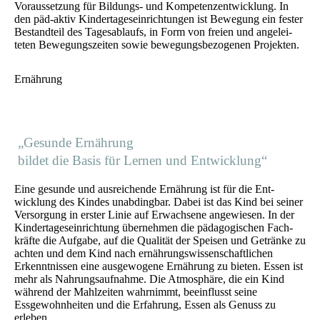
Voraus­setzung für Bildungs- und Kompetenzentwicklung. In
den päd-aktiv Kindertage­seinrichtungen ist Bewegung ein fester
Bestandteil des Tages­ablaufs, in Form von freien und ange­lei­
teten Bewegungs­zeiten sowie bewegungs­bezogenen Projekten.
Ernährung
„Gesunde Ernährung
bildet die Basis für Lernen und Entwicklung“
Eine gesunde und ausreichende Ernährung ist für die Ent­
wicklung des Kindes unab­dingbar. Dabei ist das Kind bei seiner
Ver­sorgung in erster Linie auf Erwachsene angewiesen. In der
Kindertages­einrichtung über­nehmen die pädagogischen Fach­
kräfte die Aufgabe, auf die Qualität der Speisen und Getränke zu
achten und dem Kind nach ernährungs­wissen­schaftlichen
Erkennt­nissen eine aus­gewogene Ernährung zu bieten. Essen ist
mehr als Nahrungs­aufnahme. Die Atmosphäre, die ein Kind
während der Mahl­zeiten wahrnimmt, beeinflusst seine
Essgewohn­heiten und die Erfahrung, Essen als Genuss zu
erleben.