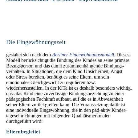
Die Eingewöhnungszeit
gestaltet sich nach dem
Berliner Eingewöhnungs­modell
. Dieses
Modell berücksichtigt die Bindung des Kindes an seine primäre
Bezugs­person und das damit zusammen­hängende Bindungs­
verhalten. In Situationen, die dem Kind Unsicher­heit, Angst
oder Stress bereiten, benötigt es seine Eltern, um sein
emotionales Gleich­gewicht zu regulieren bzw.
wiederherzustellen. In der KiTa ist es deshalb besonders wichtig,
dass das Kind eine zuverlässige Bindungs­be­ziehung zu einer
pädagogischen Fachkraft aufbaut, auf die es in Ab­wesen­heit
seiner Eltern zurück­greifen kann. Die Voraus­setzung dafür ist
eine individuelle Eingewöhnung, die in den päd-aktiv Kinder­
tages­ein­richtungen mit folgenden Qualitäts­merkmalen
durchgeführt wird:
Elternbegleitet