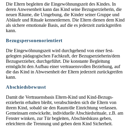
Die Eltern begleiten die Ein­ge­wöhnungs­zeit des Kindes. In
deren An­wesen­heit kann das Kind seine Bezugs­erzieherin, die
neuen Räume, die Umgebung, die Kinder seiner Gruppe und
Abläufe und Rituale kennenlernen. Die Eltern dienen dem Kind
als sichere emotionale Basis, auf die es jederzeit zurückgreifen
kann.
Bezugspersonenorientiert
Die Eingewöhnungszeit wird durch­gehend von einer fest­
gelegten pädagogischen Fachkraft, der Bezugs­erzieherin/dem
Bezugserzieher, durchgeführt. Die konstante Beglei­tung
ermöglicht den Auf­bau einer vertrauens­vollen Beziehung, auf
die das Kind in Abwesenheit der Eltern jederzeit zurückgreifen
kann.
Abschiedsbewusst
Damit die Vertrauensbasis Eltern-Kind und Kind-Bezugs­
erzieherin er­halten bleibt, verab­schieden sich die Eltern von
ihrem Kind, sobald sie den Raum/die Einrichtung verlassen.
Gemeinsam entwickelte, individuelle Abschieds­rituale, z.B. am
Fenster winken, zur Tür begleiten, Abschiedskuss geben,
erleichtern die Trennung und geben dem Kind Sicherheit.