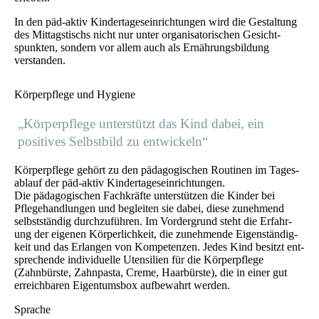
In den päd-aktiv Kindertages­einrichtungen wird die Gestaltung
des Mittags­tischs nicht nur unter organi­satorischen Gesicht­
spunkten, sondern vor allem auch als Ernährungs­bildung
verstanden.
Körperpflege und Hygiene
„Körperpflege unterstützt das Kind dabei, ein
positives Selbstbild zu entwickeln“
Körperpflege gehört zu den pädagogischen Routinen im Tages­
ablauf der päd-aktiv Kindertage­seinrichtungen.
Die pädagogischen Fach­kräfte unter­stützen die Kinder bei
Pflege­hand­lungen und begleiten sie dabei, diese zunehmend
selbst­ständig durch­zuführen. Im Vorder­grund steht die Erfahr­
ung der eigenen Körperl­ichkeit, die zu­nehmende Eigen­ständig­
keit und das Erlangen von Kompetenzen. Jedes Kind besitzt ent­
sprechende individuelle Utensilien für die Körper­pflege
(Zahnbürste, Zahnpasta, Creme, Haarbürste), die in einer gut
erreichbaren Eigentums­box aufbewahrt werden.­
Sprache