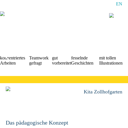
EN
Navigation
überspringen
konzentriertes
Teamwork
gut
fesselnde
mit tollen
Arbeiten
gefragt
vorbereitet
Geschichten
Illustrationen
Kita Zollhofgarten
Das pädagogische Konzept