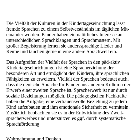
Die Vielfalt der Kulturen in der Kindertage­seinrichtung lässt
fremde Sprachen zu einem Selbst­verständnis im täglichen Mit­
einander werden. Kinder haben ein natürliches Interesse an
unter­schiedlichen Sprach­klängen und Sprach­mustern. Mit
großer Be­geisterung lernen sie anders­sprachige Lieder und
Reime und tauchen gerne in eine andere Sprach­welt ein.
Das Aufgreifen der Vielfalt der Sprachen in den päd-aktiv
Kindertage­seinrichtungen ist eine Sprac­herziehung der
besonderen Art und ermöglicht den Kindern, ihre sprachlichen
Fähig­keiten zu erweitern. Vielfalt der Sprachen bedeutet auch,
dass die deutsche Sprache für Kinder aus anderen Kulturen der
Erwerb einer zweiten Sprache ist. Sprach­erwerb ist nur durch
soziale Be­ziehungen möglich. Die pädagogischen Fachkräfte
haben die Aufgabe, eine vertrauensvolle Beziehung zu jedem
Kind aufzubauen und ihm emotionale Sicher­heit zu vermitteln.
Zusätzlich beobachten sie es in der Ent­wick­lung des Zweit­
spracherwerbes und unter­stützen es ggf. durch systematische
Sprachförderung.
Wahrnehmung und Denken