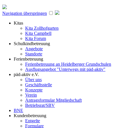
Navigation überspringen
Kitas
Kita Zollhofgarten
Kita Campbell
Kita Forum
Schulkindbetreuung
Angebote
Standorte
Ferienbetreuung
Ferienbetreuung an Heidelberger Grundschulen
Ausflugsangebot "Unterwegs mit päd-aktiv"
päd-aktiv e.V.
Über uns
Geschäftsstelle
Konzepte
Verein
Antragsformular Mitgliedschaft
Betriebsrat/SBV
BNE
Kundenbetreuung
Entgelte
Formulare