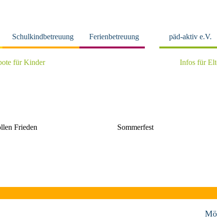
Schulkindbetreuung
Ferienbetreuung
päd-aktiv e.V.
ote für Kinder
Infos für El
llen Frieden
Sommerfest
Mö