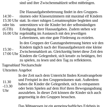
sind und ihre Zwischenmahlzeit selbst mitbringen.
Die Hausaufgaben­betreuung findet in den Gruppen­
14:30 -
räumen oder Klassen­zimmern mit maximal elf Kindern
15:30 Uhr
statt. In einer ruhigen Lern­atmosphäre begleiten und
oder bis
unter­stützen wir die Kinder bei der selbst­ständigen
(GTB)
Erledigung ihrer Hausauf­gaben. Zudem stehen wir
16.00 Uhr
regel­mäßig im Austausch mit den jeweiligen
Lehrerinnen, um eine gute Förderung zu erzielen.
In den Gruppen der Ganztagesbetreuung bieten wir den
Kindern täglich nach der Hausaufgabenzeit eine kleine
15:30 -
Zwischenmahlzeit an. Gleichzeitig bietet diese Zeit den
17:00 Uhr
Kindern die Gelegenheit, sich kreativ zu betätigen, frei
zu spielen, zu lesen und den Tag zu reflektieren.
Tagesablauf Neckarschule
Uhrzeiten
Angebot
In der Zeit nach dem Unterricht finden Kreativangebote
und Freispiel in den Gruppenräumen statt. Außerdem
11.30
haben die Kinder die Gelegenheit, sich zu entspannen
-13.30
oder beim Spielen auf dem Hof ihren Bewegungsdrang
Uhr
auszuleben. In dieser Zeit können die Kinder sich auch
gegenseitig in den Gruppen besuchen.
Das Mittagessen ist ein gemeinschaftliches Erlebnis in