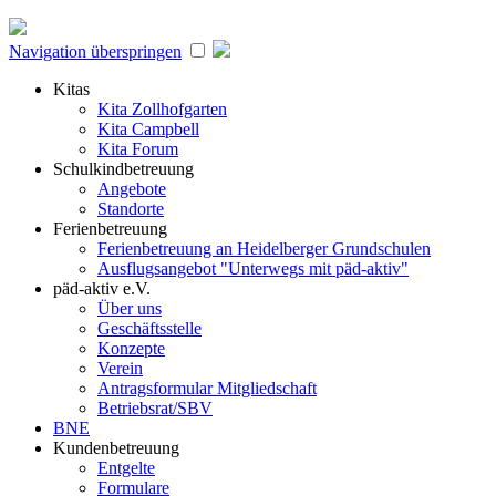
Navigation überspringen
Kitas
Kita Zollhofgarten
Kita Campbell
Kita Forum
Schulkindbetreuung
Angebote
Standorte
Ferienbetreuung
Ferienbetreuung an Heidelberger Grundschulen
Ausflugsangebot "Unterwegs mit päd-aktiv"
päd-aktiv e.V.
Über uns
Geschäftsstelle
Konzepte
Verein
Antragsformular Mitgliedschaft
Betriebsrat/SBV
BNE
Kundenbetreuung
Entgelte
Formulare