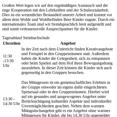
Großen Wert legen wir auf den regelmäßigen Austausch und die
enge Kooperation mit den Lehrkräften und der Schulsozialarbeit.
Dies ist ein wesentlicher Bestandteil unserer Arbeit und kommt vor
allem dem Wohle und Wohlbefinden Ihrer Kinder zugute. Durch ein
internationales Team sind wir fremdsprachlich breit aufgestellt und
sind somit vertrauensvolle Ansprechpartner für die Kinder.
Tagesablauf Steinbachschule
Uhrzeiten
Angebot
In der Zeit nach dem Unterricht finden Kreativ­angebote
und Freis­piel in den Gruppen­räumen statt. Außerdem
11:30
haben die Kinder die Gelegenheit, sich zu entspannen
-13:30
oder beim Spielen auf dem Hof ihren Bewegungsdrang
Uhr
auszuleben. In dieser Zeit können die Kinder sich auch
gegenseitig in den Gruppen besuchen.
Das Mittagessen ist ein gemeinschaftliches Erlebnis in
der Gruppe entweder im eigens dafür eingerichteten
Speisesaal oder in den Gruppenräumen. Hierbei wird
auf ein gesundes und aus­ge­wogenes An­gebot unter
13:30 -
Berücksichtigung kultureller Aspekte und individueller
14:30 Uhr
Unverträglichkeiten geachtet. Neben dem warmen
Mittagstischangebot gibt es ein Angebot ohne warmes
Mittagessen für Kinder, die bis 14.30 Uhr angemeldet