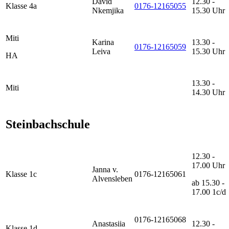
David
12.30 -
Klasse 4a
0176-12165055
Nkemjika
15.30 Uhr
Miti
Karina
13.30 -
0176-12165059
Leiva
15.30 Uhr
HA
13.30 -
Miti
14.30 Uhr
Steinbachschule
12.30 -
17.00 Uhr
Janna v.
Klasse 1c
0176-12165061
Alvensleben
ab 15.30 -
17.00 1c/d
0176-12165068
Anastasiia
12.30 -
Klasse 1d