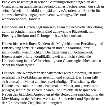
Päd-aktiv beschäftigt in seinen Betreuungseinrichtungen an den
Grundschulen qualifiziertes pädagogisches Fachpersonal, das sich in
seiner Arbeit am Leitbild von päd-aktiv e.V. orientiert. Es steht für
ein respektvolles, engagiertes, verantwortungsvolles und
werteorientiertes Handeln.
Besonders am Herzen liegt unserem Team die liebevolle Beziehung
zu Ihren Kindern. Eine dem Kind zugewandte Pädagogik mit
Fürsorge, Struktur und Geborgenheit zeichnet uns aus.
Hierzu bieten wir Ihren Kindern die Möglichkeit zur Entfaltung und
Entwicklung sozialer Kompetenzen und die Stärkung ihrer
individuellen Persönlichkeit. Die Erziehung zur Achtsamkeit,
Eigenverantwortung, Konfliktfähigkeit und nicht zuletzt die
Unterstützung in der Wahrnehmung von Chancengleichheit stehen
dabei im Vordergrund.
Die fachliche Kompetenz der Mitarbeiter wird diesbezüglich durch
regelmäßige Fortbildungen geschult und ergänzt. Das Team trifft
sich einmal im Monat zu einer zweistündigen Teamsitzung, die
Kleinteams - standortintern - zweimal im Monat, um gemeinsame
pädagogische Ziele zu vereinbaren und Projekte zu besprechen.
Neben den täglichen Angeboten ist die Betreuungseinrichtung in die
Mitwirkung an der Adventswerkstatt, Sommerfest und Sportfesten
der Grundschule Ziegelhausen integriert.