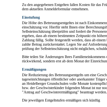
Zu den angegebenen Entgelten fallen Kosten für das Frü
dem aktuellen Anmeldeformular entnehmen.
Einstufung
Die Höhe des Betreu­ungs­ent­geltes ist nach Ein­kommens­s
ein­schätz­ung vor. Hierfür steht Ihnen eine Berechnung
Selbst­einschätzung überprüfen und fordert die Personen­s
ergeben, dass ab einem bestimmten Zeit­punkt ein höheres
Zahlung fällig. Sollte festgestellt werden, dass ab einem
zahlte Betrag zurück­er­stattet. Legen Sie auf An­forderu
prüfung der Selbst­ein­schätzung nicht möglichen, schuld
Bitte teilen Sie Änderungen Ihres Familieneinkommens 
rückwirkend, sondern erst ab dem Monat der Einreichu
Ermäßigungen
Die Reduzierung des Betreuungs­entgelts um eine Ge­schw
tages­ein­richtungen öffent­licher oder anerkannter Trä­ger
an Heidel­berger Grund­schulen volle Monate kosten­pflic
bzw. der Geschwister­kinder folgenden Monat ist nur noch
"Antrag auf Geschwister­er­mäßigung" beantragt werden.
Die jeweiligen Entgeltstufen ermäßigen sich künftig