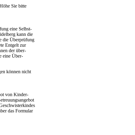
Höhe Sie bitte
ufung eine Selbst­
eidelberg kann die
te die Über­prüfung
te Entgelt zur
hnen der über­
ie eine Über­
gen können nicht
bot von Kinder­
etreu­ungs­an­gebot
 Geschwiste­rkindes
 über das Formular