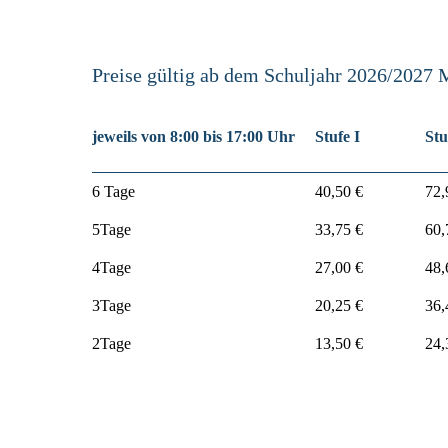
Preise gültig ab dem Schuljahr 2026/2027 
jeweils von 8:00 bis 17:00 Uhr
Stufe I
Stu
6 Tage
40,50 €
72,
5Tage
33,75 €
60,
4Tage
27,00 €
48,
3Tage
20,25 €
36,
2Tage
13,50 €
24,