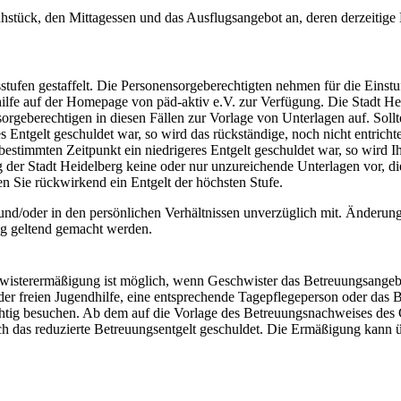
hstück, den Mittagessen und das Ausflugsangebot an, deren derzeitige 
tufen gestaffelt. Die Personen­sorge­be­rech­tigten nehmen für die Ein­st
s­hilfe auf der Homepage von päd-aktiv e.V. zur Verfügung. Die Stadt H
orge­be­rechtigen in diesen Fällen zur Vor­lage von Unter­lagen auf. Soll
 Entgelt geschuldet war, so wird das rückständige, noch nicht entrichte
 bestimmten Zeit­punkt ein niedrigeres Entgelt ge­schuldet war, so wird I
ng der Stadt Heidelberg keine oder nur unzureichende Unter­lagen vor, d
en Sie rückwirkend ein Entgelt der höchsten Stufe.
und/oder in den persönlichen Verhältnissen unverzüglich mit. Änderun
ng geltend gemacht werden.
is­ter­er­mäßigung ist möglich, wenn Ge­schwister das Betreu­ungs­ange
 der freien Jugendhilfe, eine ent­sprech­ende Tage­pflege­person oder das B
htig besuchen. Ab dem auf die Vorlage des Be­treu­ungs­nach­weises des
 das re­du­zierte Betreu­ungs­entgelt ge­schuldet. Die Ermäßigung kann