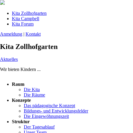
Kita Zollhofgarten
Kita Campbell
Kita Forum
Anmeldung
|
Kontakt
Kita Zollhofgarten
Aktuelles
Wir bieten Kindern ...
Navigation
Raum
überspringen
Die Kita
Die Räume
Konzepte
Das pädagogische Konzept
Bildungs- und Entwicklungsfelder
Die Eingewöhnungszeit
Struktur
Der Tagesablauf
Unser Team